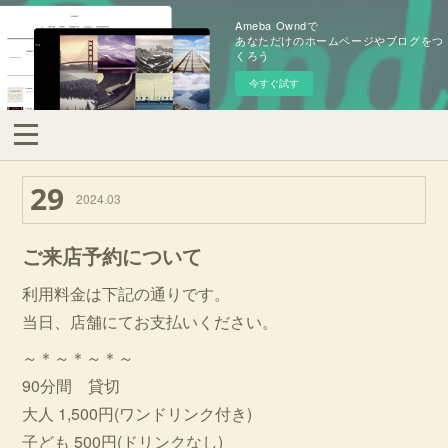
Ameba Owndで
あなただけのホームページやブログをつ
くろう
今すぐ試す
29
2024
.
03
ご来店予約について
利用料金は下記の通りです。
当日、店舗にてお支払いください。
～＊～＊～＊～
90分間 貸切
大人 1,500円(ワンドリンク付き)
子ども 500円(ドリンクなし)